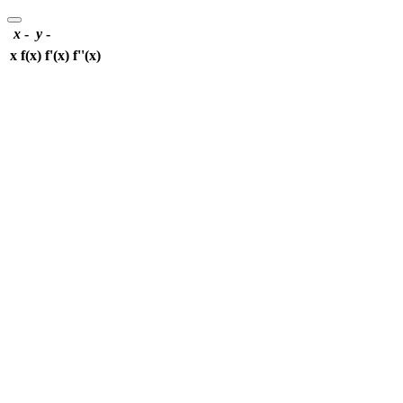
x
-
y
-
x
f(x)
f'(x)
f''(x)