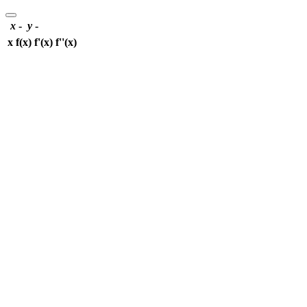
x
-
y
-
x
f(x)
f'(x)
f''(x)